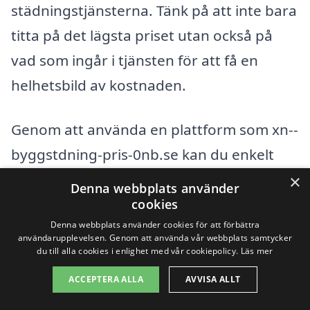
städningstjänsterna. Tänk på att inte bara
titta på det lägsta priset utan också på
vad som ingår i tjänsten för att få en
helhetsbild av kostnaden.
Genom att använda en plattform som xn--
byggstdning-pris-0nb.se kan du enkelt
samla in olika erbjudanden och hitta det
×
Denna webbplats använder
bästa alternativet för byggstädning i
cookies
Denna webbplats använder cookies för att förbättra
Olofsbo. Att göra en grundlig
användarupplevelsen. Genom att använda vår webbplats samtycker
undersökning och jämföra olika företag
du till alla cookies i enlighet med vår cookiepolicy.
Läs mer
kan hjälpa dig att hitta den mest
ACCEPTERA ALLA
AVVISA ALLT
kostnadseffektiva och pålitliga lösningen