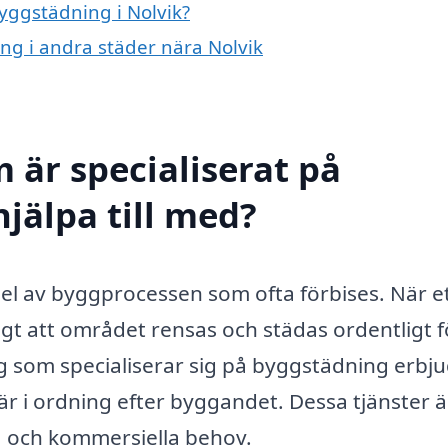
byggstädning i Nolvik?
ing i andra städer nära Nolvik
 är specialiserat på
jälpa till med?
el av byggprocessen som ofta förbises. När e
igt att området rensas och städas ordentligt f
g som specialiserar sig på byggstädning erbj
lt är i ordning efter byggandet. Dessa tjänster ä
a och kommersiella behov.