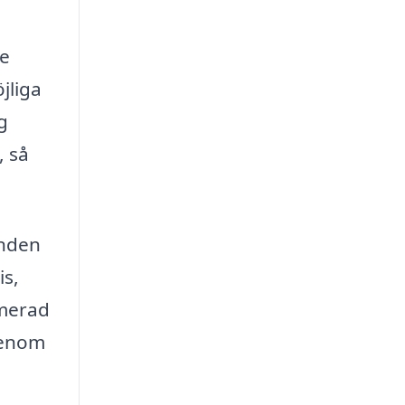
re
jliga
g
, så
.
anden
is,
rmerad
genom