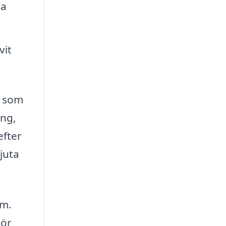
ra
vit
d som
ing,
efter
juta
rm.
gör