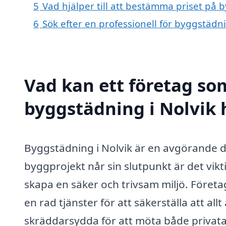
5
Vad hjälper till att bestämma priset på 
6
Sök efter en professionell för byggstädn
Vad kan ett företag som
byggstädning i Nolvik h
Byggstädning i Nolvik är en avgörande d
byggprojekt når sin slutpunkt är det vikt
skapa en säker och trivsam miljö. Företa
en rad tjänster för att säkerställa att al
skräddarsydda för att möta både privat