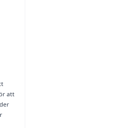
tt
ör att
uder
r