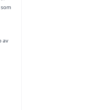
g som
p av