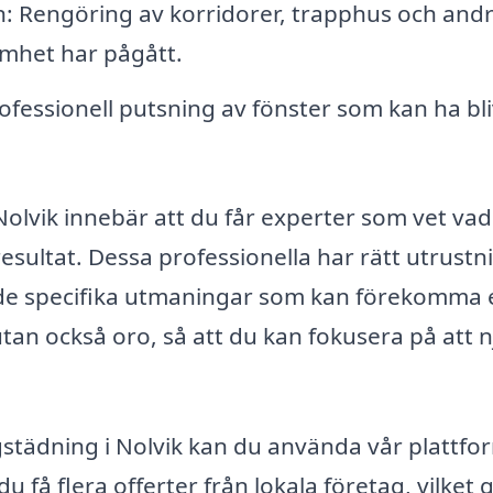
Rengöring av korridorer, trapphus och and
mhet har pågått.
fessionell putsning av fönster som kan ha bli
 Nolvik innebär att du får experter som vet va
resultat. Dessa professionella har rätt utrustn
 de specifika utmaningar som kan förekomma 
tan också oro, så att du kan fokusera på att n
ggstädning i Nolvik kan du använda vår plattfo
u få flera offerter från lokala företag, vilket 