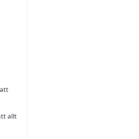
att
t allt