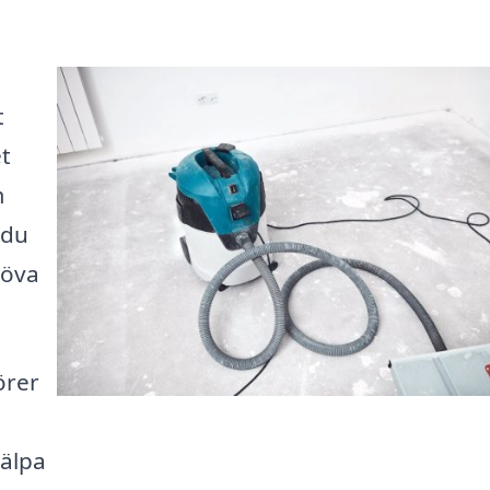
t
et
m
 du
höva
örer
jälpa