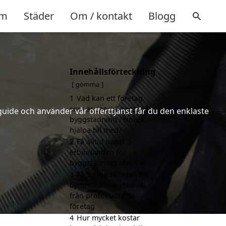
m
Städer
Om / kontakt
Blogg
Innehållsförteckning
gömma
1
Vad kan ett företag
som är specialiserat på
uide och använder vår offerttjänst får du den enklaste
byggstädning i Nolvik
hjälpa till med?
2
Få alltid minst 3
erbjudanden för
byggstädning i Nolvik
3
Få 3 erbjudanden för
byggstädning i Nolvik
från professionella
företag
4
Hur mycket kostar