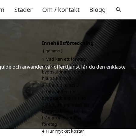
m
Städer
Om / kontakt
Blogg
Innehållsförteckning
gömma
1
Vad kan ett företag
som är specialiserat på
uide och använder vår offerttjänst får du den enklaste
byggstädning i Lindö
hjälpa till med?
2
Få alltid minst 3
erbjudanden för
byggstädning i Lindö
3
Få 3 erbjudanden för
byggstädning i Lindö
från professionella
företag
4
Hur mycket kostar