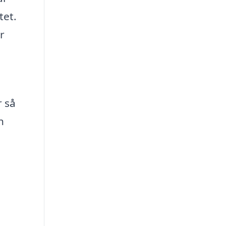
tet.
r
r så
n