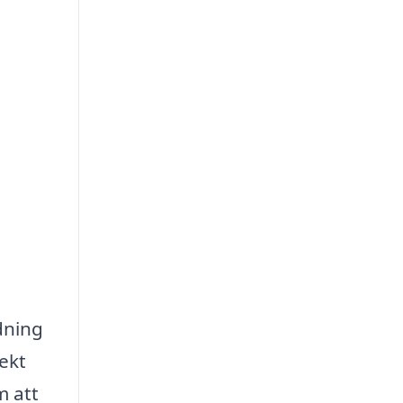
dning
jekt
m att