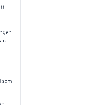
att
ingen
tan
.
al som
är