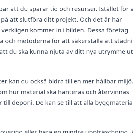
är att du sparar tid och resurser. Istället för 
å att slutföra ditt projekt. Och det är här
 verkligen kommer in i bilden. Dessa företag
a och metoderna för att säkerställa att städn
r att du ska kunna njuta av ditt nya utrymme u
kan du också bidra till en mer hållbar miljö
om hur material ska hanteras och återvinnas
 till deponi. De kan se till att alla byggmateri
novering eller bara en mindre uppfräschning, 