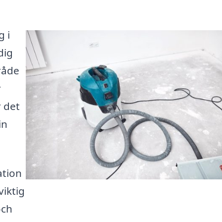
g i
dig
råde
r
r det
in
ation
viktig
och