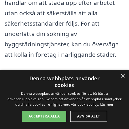
handlar om att städa upp efter arbetet
utan också att säkerställa att alla
säkerhetsstandarder följs. För att
underlätta din sökning av
byggstädningstjänster, kan du överväga
att kolla in företag i närliggande städer.
Några av de städer som ligger nära
×
Denna webbplats använder
Lerdala och som kan erbjuda
cookies
professionell byggstädning inkluderar:
Denna webbplats använder cookies för att förbättra
användarupplevelsen. Genom att använda vår webbplats samtycker
du till alla cookies i enlighet med vår cookiepolicy.
Läs mer
Skövde
ACCEPTERA ALLA
AVVISA ALLT
Timmersdala