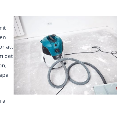
mit
gen
r att
om det
on,
kapa
era