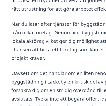
är också en trygghet att veta att jobbet
rätt utrustning för att göra arbetet effek
När du letar efter tjänster för byggstädn
från olika företag. Genom xn--byggstdni
lokala aktörer, vilket ger dig möjlighet at
chansen att hitta ett företag som kan erb
projekt kräver.
Oavsett om det handlar om en liten renov
byggstädning i Läckeby en kritisk del av
försäkra dig om en smidig övergång till 
avslutats. Tveka inte att begära offert i