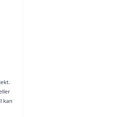
jekt.
ller
l kan