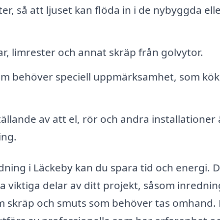
r, så att ljuset kan flöda in i de nybyggda ell
r, limrester och annat skräp från golvytor.
om behöver speciell uppmärksamhet, som kök
llande av att el, rör och andra installationer 
ing.
dning i Läckeby kan du spara tid och energi. 
a viktiga delar av ditt projekt, såsom inredni
 om skräp och smuts som behöver tas omhand.