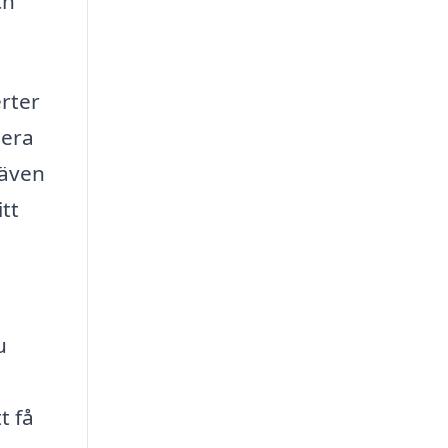
ch
erter
lera
 även
tt
u
t få