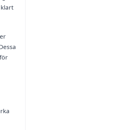
klart
ter
 Dessa
för
erka