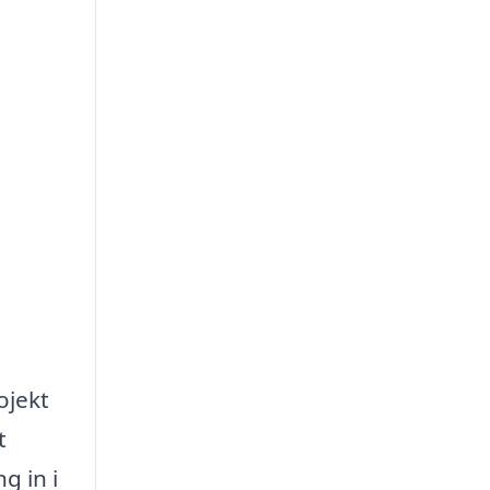
ojekt
t
g in i