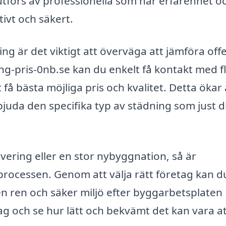
 utförs av professionella som har erfarenhet o
tivt och säkert.
ing är det viktigt att överväga att jämföra off
ng-pris-0nb.se kan du enkelt få kontakt med f
t få bästa möjliga pris och kvalitet. Detta ökar
juda den specifika typ av städning som just di
ering eller en stor nybyggnation, så är
 processen. Genom att välja rätt företag kan d
en ren och säker miljö efter byggarbetsplaten
dag och se hur lätt och bekvämt det kan vara at