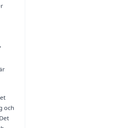
er
,
är
Det
ng och
 Det