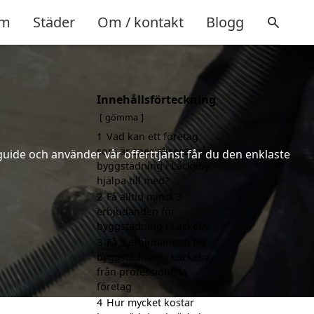
m
Städer
Om / kontakt
Blogg
Innehållsförteckning
gömma
1
Vad kan ett företag
som är specialiserat på
uide och använder vår offerttjänst får du den enklaste
byggstädning i Läckeby
hjälpa till med?
2
Få alltid minst 3
erbjudanden för
byggstädning i Läckeby
3
Få 3 erbjudanden för
byggstädning i Läckeby
från professionella
företag
4
Hur mycket kostar