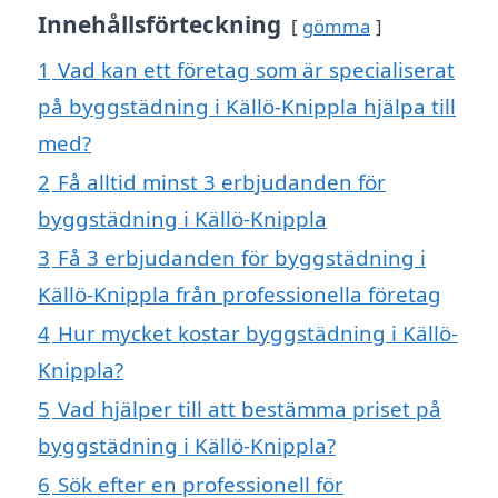
Innehållsförteckning
gömma
1
Vad kan ett företag som är specialiserat
på byggstädning i Källö-Knippla hjälpa till
med?
2
Få alltid minst 3 erbjudanden för
byggstädning i Källö-Knippla
3
Få 3 erbjudanden för byggstädning i
Källö-Knippla från professionella företag
4
Hur mycket kostar byggstädning i Källö-
Knippla?
5
Vad hjälper till att bestämma priset på
byggstädning i Källö-Knippla?
6
Sök efter en professionell för