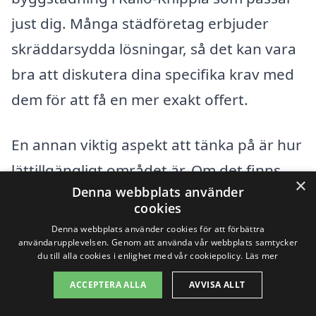
just dig. Många städföretag erbjuder
skräddarsydda lösningar, så det kan vara
bra att diskutera dina specifika krav med
dem för att få en mer exakt offert.
En annan viktig aspekt att tänka på är hur
lättillgängligt området är. Om det finns
×
Denna webbplats använder
svårigheter med parkering eller
cookies
transport, kan detta innebära extra
Denna webbplats använder cookies för att förbättra
kostnader för städföretaget, vilket kan
användarupplevelsen. Genom att använda vår webbplats samtycker
du till alla cookies i enlighet med vår cookiepolicy.
Läs mer
återspeglas i priset. Sammanfattningsvis,
ACCEPTERA ALLA
AVVISA ALLT
när du letar efter byggstädning i Källö-