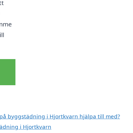
tt
d
rymme
ll
 på byggstädning i Hjortkvarn hjälpa till med?
tädning i Hjortkvarn