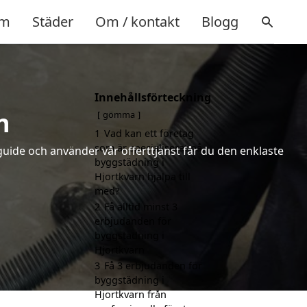
m
Städer
Om / kontakt
Blogg
Innehållsförteckning
n
gömma
1
Vad kan ett företag
som är specialiserat på
uide och använder vår offerttjänst får du den enklaste
byggstädning i
Hjortkvarn hjälpa till
med?
2
Få alltid minst 3
erbjudanden för
byggstädning i
Hjortkvarn
3
Få 3 erbjudanden för
byggstädning i
Hjortkvarn från