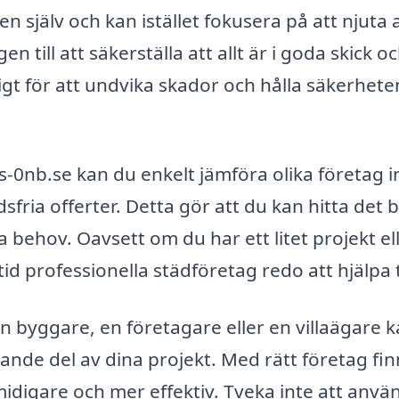
 själv och kan istället fokusera på att njuta a
till att säkerställa att allt är i goda skick o
igt för att undvika skador och hålla säkerhete
-0nb.se kan du enkelt jämföra olika företag 
fria offerter. Detta gör att du kan hitta det 
a behov. Oavsett om du har ett litet projekt el
id professionella städföretag redo att hjälpa ti
 byggare, en företagare eller en villaägare 
nde del av dina projekt. Med rätt företag fi
idigare och mer effektiv. Tveka inte att anvä