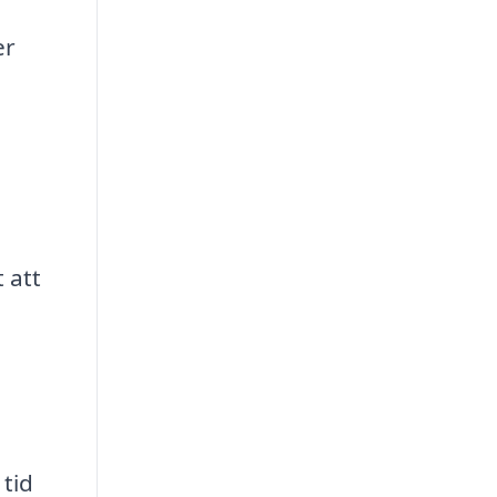
er
 att
 tid