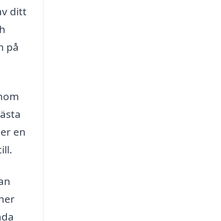
v ditt
ch
n på
inom
bästa
ler en
ll.
kan
nner
nda