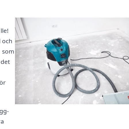
lle!
l och
ag som
 det
för
ygg-
ra