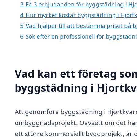
3
Få 3 erbjudanden för byggstädning i Hjo
4
Hur mycket kostar byggstädning i Hjort
5
Vad hjälper till att bestämma priset på 
6
Sök efter en professionell för byggstädn
Vad kan ett företag som
byggstädning i Hjortkv
Att genomföra byggstädning i Hjortkvarn ä
ombyggnadsprojekt. Oavsett om det hand
ett större kommersiellt byggprojekt, är 