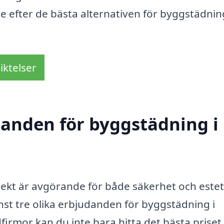
de efter de bästa alternativen för byggstädning
iktelser
udanden för byggstädning i
jekt är avgörande för både säkerhet och estet
minst tre olika erbjudanden för byggstädning i
firmor kan du inte bara hitta det bästa priset