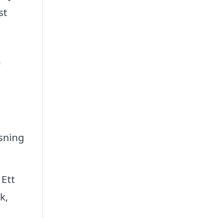
st
n
sning
Ett
k,