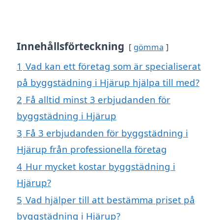
Innehållsförteckning
gömma
1
Vad kan ett företag som är specialiserat
på byggstädning i Hjärup hjälpa till med?
2
Få alltid minst 3 erbjudanden för
byggstädning i Hjärup
3
Få 3 erbjudanden för byggstädning i
Hjärup från professionella företag
4
Hur mycket kostar byggstädning i
Hjärup?
5
Vad hjälper till att bestämma priset på
byggstädning i Hjärup?