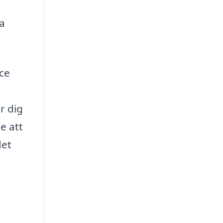
.
la
ce
r dig
e att
det