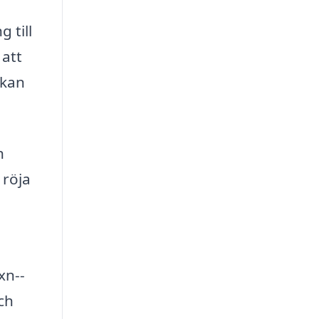
 till
 att
 kan
h
 röja
xn--
ch