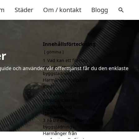
m
Städer
Om / kontakt
Blogg
Innehållsförteckning
r
gömma
1
Vad kan ett företag
som är specialiserat på
uide och använder vår offerttjänst får du den enklaste
byggstädning i
Harmånger hjälpa till
med?
2
Få alltid minst 3
erbjudanden för
byggstädning i
Harmånger
3
Få tre erbjudanden för
byggstädning i
Harmånger från