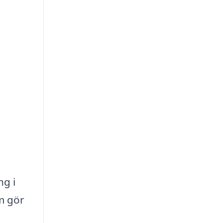
ng i
m gör