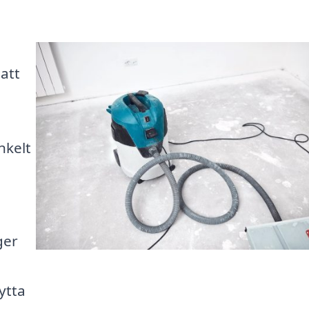
att
nkelt
ger
ytta