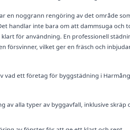
ttar en noggrann rengöring av det område so
et handlar inte bara om att dammsuga och t
lt klart för användning. En professionell städn
en försvinner, vilket ger en fräsch och inbjud
v vad ett företag för byggstädning i Harmån
 av alla typer av byggavfall, inklusive skräp 
ring av fönster för att ge ett klart och rent