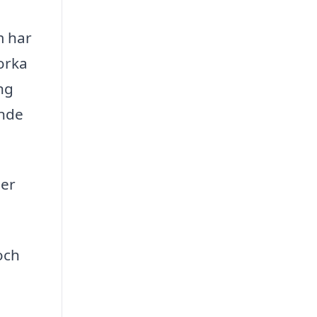
m har
orka
ing
ande
ger
och