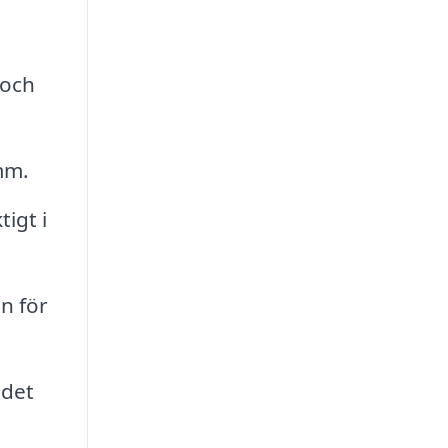
 och
mm.
tigt i
n för
 det