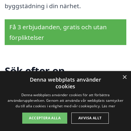
byggstädning i din närhet.
Få 3 erbjudanden, gratis och utan
förpliktelser
Sök efter en
×
Denna webbplats använder
professionell för
cookies
byggstädning i andra
Denna webbplats använder cookies för att förbättra
användarupplevelsen. Genom att använda vår webbplats samtycker
du till alla cookies i enlighet med vår cookiepolicy.
Läs mer
städer nära Fornåsa
ACCEPTERA ALLA
AVVISA ALLT