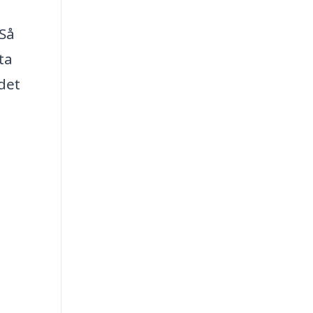
 Så
ta
 det