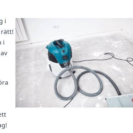
g i
rätt!
 i
 av
öra
ett
ag!