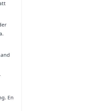
att
der
a.
hand
r
ng. En