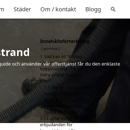
m
Städer
Om / kontakt
Blogg
Innehållsförteckning
strand
gömma
1
Vad kan ett företag
som är specialiserat på
uide och använder vår offerttjänst får du den enklaste
byggstädning i Färgens
östra strand hjälpa till
med?
1.1
Här är några av de
områden som ett
företag för
byggstädning kan
hjälpa till med:
2
Få alltid minst 3
erbjudanden för