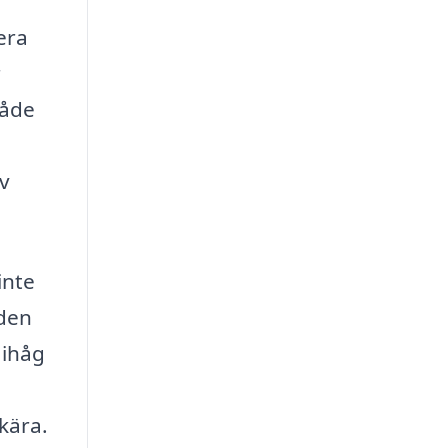
sera
r
både
av
inte
 den
 ihåg
kära.