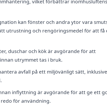
mhantering, vilket förbättrar inomhusluften
gnation kan fönster och andra ytor vara smut
tt utrustning och rengöringsmedel för att få
ter, duschar och kök är avgörande för att
a innan utrymmet tas i bruk.
ntera avfall på ett miljövänligt sätt, inklusiv
.
nan inflyttning är avgörande för att ge ett g
är redo för användning.