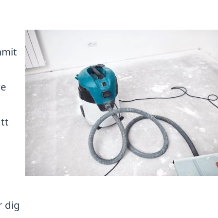
mmit
re
tt
r dig