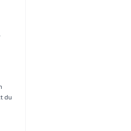
r
m
tt du