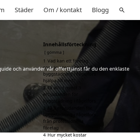
m
Städer
Om / kontakt
Blogg
Innehållsförteckning
gömma
1
Vad kan ett företag
som är specialiserat på
uide och använder vår offerttjänst får du den enklaste
byggstädning i Fågelfors
hjälpa till med?
2
Få alltid minst 3
erbjudanden för
byggstädning i Fågelfors
3
Få 3 erbjudanden för
byggstädning i Fågelfors
från professionella
företag
4
Hur mycket kostar