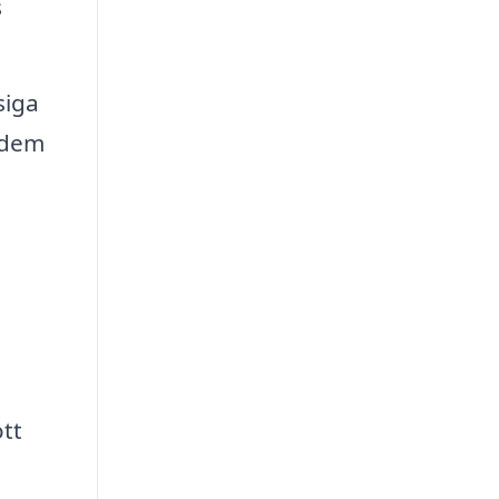
s
siga
 dem
e
ott