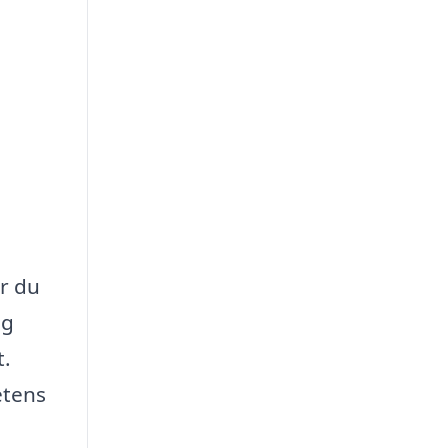
är du
ng
t.
etens