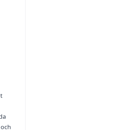
t
ida
 och