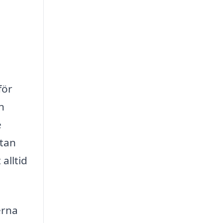
för
n
e
utan
alltid
erna