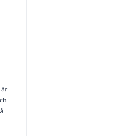
 är
och
på