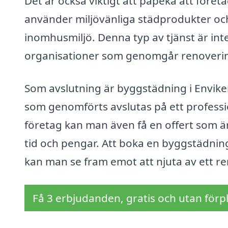
Det är också viktigt att påpeka att före
använder miljövänliga städprodukter och
inomhusmiljö. Denna typ av tjänst är int
organisationer som genomgår renoveringar
Som avslutning är byggstädning i Enviken
som genomförts avslutas på ett profession
företag kan man även få en offert som är
tid och pengar. Att boka en byggstädning
kan man se fram emot att njuta av ett 
Få 3 erbjudanden, gratis och utan förpl