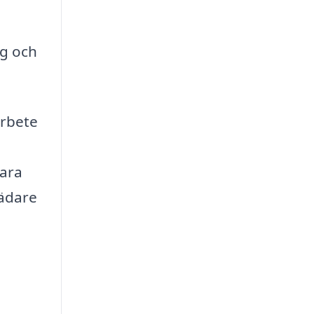
ag och
arbete
para
tädare