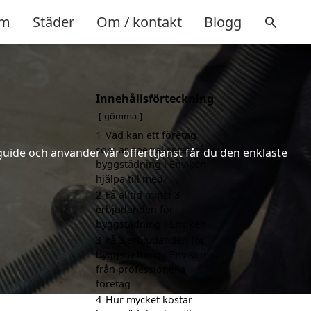
m
Städer
Om / kontakt
Blogg
Innehållsförteckning
gömma
1
Vad kan ett företag
som är specialiserat på
uide och använder vår offerttjänst får du den enklaste
byggstädning i Enviken
hjälpa till med?
2
Få alltid minst 3
erbjudanden för
byggstädning i Enviken
3
Få 3 erbjudanden för
byggstädning i Enviken
från professionella
företag
4
Hur mycket kostar