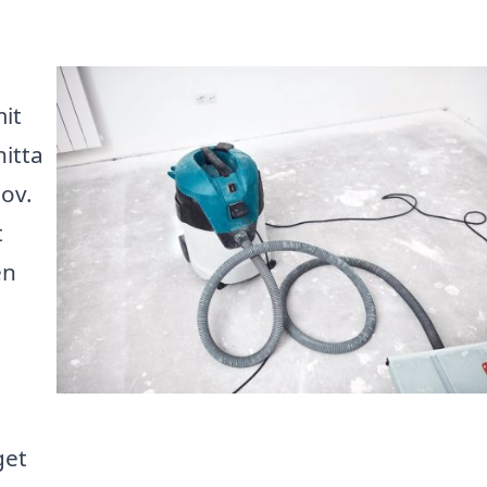
it
hitta
hov.
t
en
get