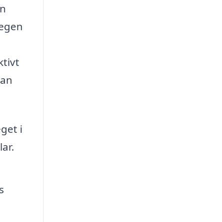
an
 egen
tivt
kan
get i
ar.
s