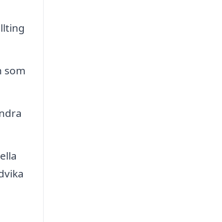
llting
en som
andra
ella
dvika