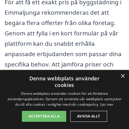
För att få ett exakt pris på byggstädning i
Emmaljunga rekommenderas det att
begära flera offerter från olika företag.
Genom att fylla i en kort formulär på vår
plattform kan du snabbt erhålla
anpassade erbjudanden som passar dina
specifika behov. Att jämföra priser och
tjänster är avgörande för att hitta det
×
Denna webbplats använder
bästa alternativet för ditt projekt.
cookies
Denna webbplats använder cookies för att förbättra
användarupplevelsen. Genom att använda vår webbplats samtycker
Genom att vara medveten om vad som
du till alla cookies i enlighet med vår cookiepolicy.
Läs mer
påverkar kostnaden för byggstädning kan
ACCEPTERA ALLA
AVVISA ALLT
du fatta informerade beslut och välja en