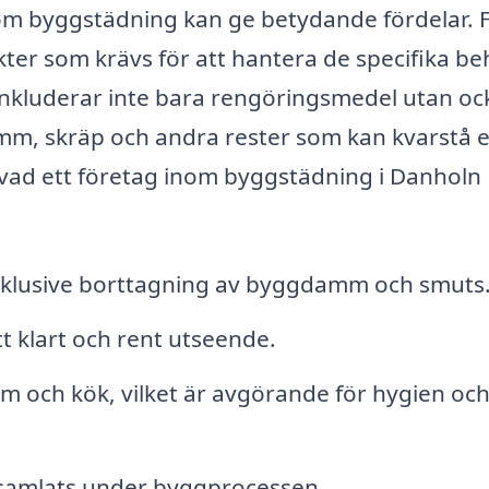
nom byggstädning kan ge betydande fördelar. 
kter som krävs för att hantera de specifika b
kluderar inte bara rengöringsmedel utan oc
amm, skräp och andra rester som kan kvarstå e
å vad ett företag inom byggstädning i Danholn
inklusive borttagning av byggdamm och smuts
tt klart och rent utseende.
m och kök, vilket är avgörande för hygien oc
 samlats under byggprocessen.