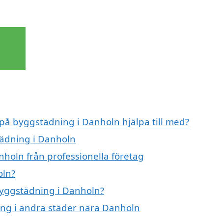
 på byggstädning i Danholn hjälpa till med?
tädning i Danholn
holn från professionella företag
oln?
 byggstädning i Danholn?
ning i andra städer nära Danholn