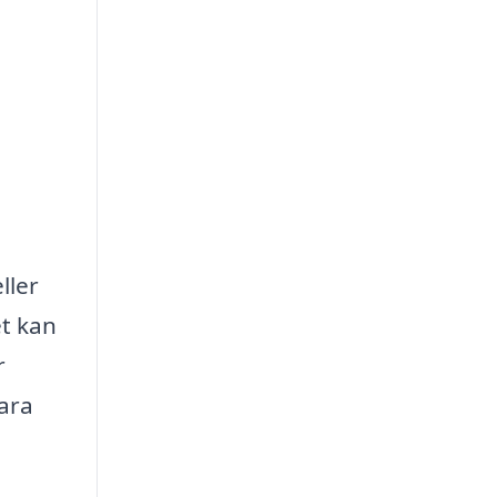
ller
et kan
r
lara