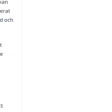
 kan
merat
id och
t
te
g
t
tt