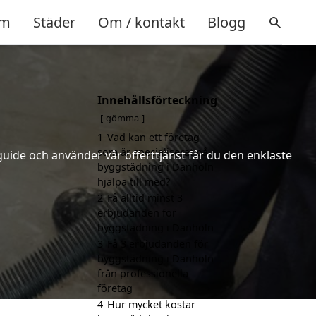
m
Städer
Om / kontakt
Blogg
Innehållsförteckning
gömma
1
Vad kan ett företag
som är specialiserat på
uide och använder vår offerttjänst får du den enklaste
byggstädning i Danholn
hjälpa till med?
2
Få alltid minst 3
erbjudanden för
byggstädning i Danholn
3
Få 3 erbjudanden för
byggstädning i Danholn
från professionella
företag
4
Hur mycket kostar