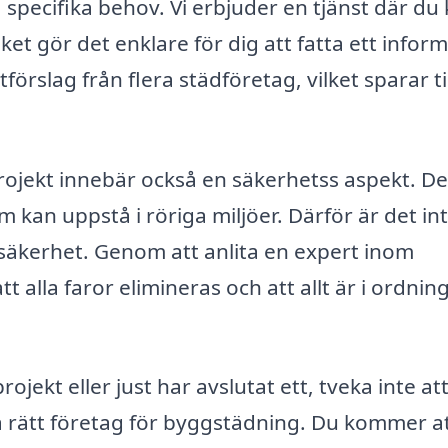
pecifika behov. Vi erbjuder en tjänst där du
lket gör det enklare för dig att fatta ett infor
tförslag från flera städföretag, vilket sparar t
projekt innebär också en säkerhetss aspekt. De
 kan uppstå i röriga miljöer. Därför är det in
säkerhet. Genom att anlita en expert inom
 alla faror elimineras och att allt är i ordnin
jekt eller just har avslutat ett, tveka inte at
tta rätt företag för byggstädning. Du kommer a