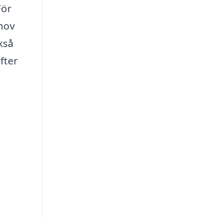
För
ehov
kså
fter
.
h