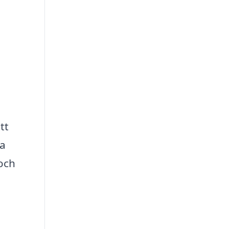
tt
da
och