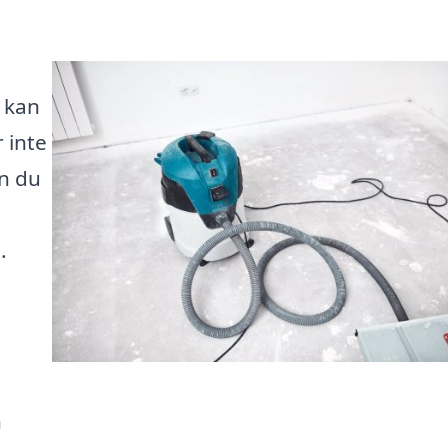
 kan
 inte
n du
.
a
h