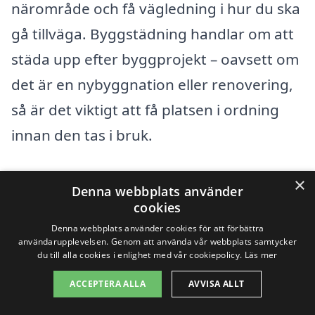
närområde och få vägledning i hur du ska
gå tillväga. Byggstädning handlar om att
städa upp efter byggprojekt – oavsett om
det är en nybyggnation eller renovering,
så är det viktigt att få platsen i ordning
innan den tas i bruk.
För den som letar efter byggstädning i
×
Denna webbplats använder
Bjuv kan det vara bra att även överväga
cookies
tjänster i de omkringliggande städerna.
Denna webbplats använder cookies för att förbättra
användarupplevelsen. Genom att använda vår webbplats samtycker
Här är några alternativ som kan ge dig
du till alla cookies i enlighet med vår cookiepolicy.
Läs mer
fler möjligheter:
ACCEPTERA ALLA
AVVISA ALLT