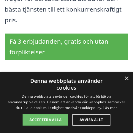
bästa tjänsten till ett konkurrenskraftigt
pris.
Få 3 erbjudanden, gratis och utan
förpliktelser
×
Denna webbplats använder
Sök efter en
cookies
professionell för
Denna webbplats använder cookies för att förbättra
användarupplevelsen. Genom att använda vår webbplats samtycker
du till alla cookies i enlighet med vår cookiepolicy.
Läs mer
byggstädning i andra
ACCEPTERA ALLA
AVVISA ALLT
städer nära Bettna