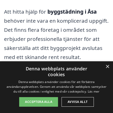
Att hitta hjälp för
byggstädning i Åsa
behöver inte vara en komplicerad uppgift.
Det finns flera företag i området som
erbjuder professionella tjänster för att
säkerställa att ditt byggprojekt avslutas
med ett skinande rent resultat.
×
Byggstädning handlar inte bara om att ta
Denna webbplats använder
cookies
bort byggavfall; det innebär även en
Denna webbplats använder cookies för att förbättra
grundlig rengöring för att förbereda ytor
användarupplevelsen. Genom att använda vår webbplats samtycker
du till alla cookies i enlighet med vår cookiepolicy.
Läs mer
för inflyttning, vilket skapar en säker och
trivsam miljö.
ACCEPTERA ALLA
AVVISA ALLT