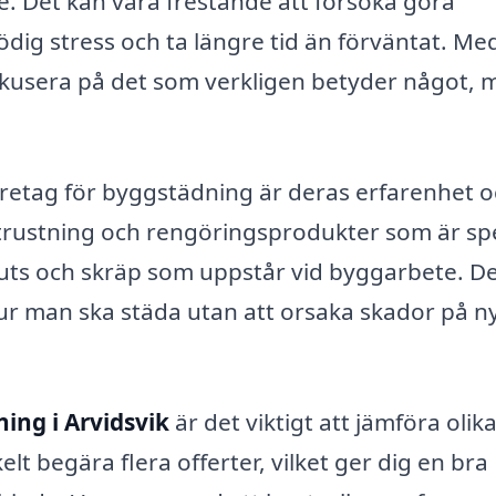
te. Det kan vara frestande att försöka göra
dig stress och ta längre tid än förväntat. Me
fokusera på det som verkligen betyder något,
 företag för byggstädning är deras erfarenhet 
utrustning och rengöringsprodukter som är spe
uts och skräp som uppstår vid byggarbete. D
ur man ska städa utan att orsaka skador på n
ing i Arvidsvik
är det viktigt att jämföra olik
t begära flera offerter, vilket ger dig en bra