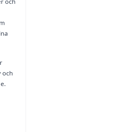
er och
om
ina
r
v och
de.