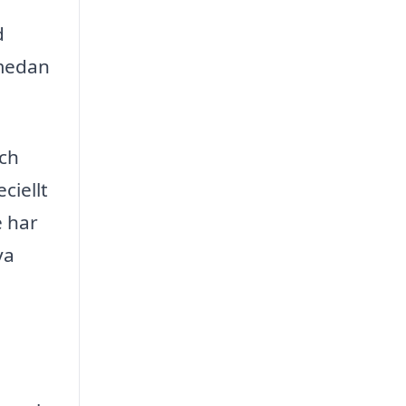
d
 medan
och
ciellt
e har
ya
a