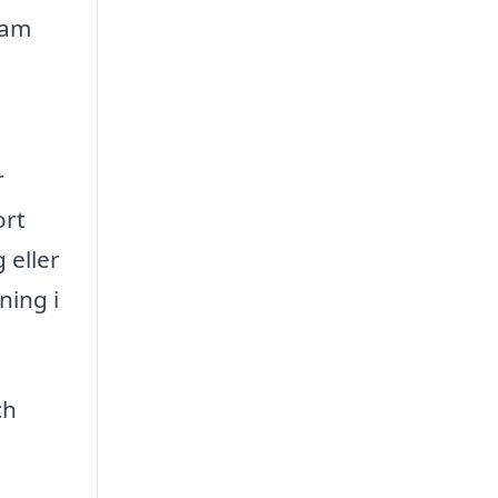
sam
r
ort
 eller
ning i
ch