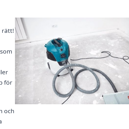
rätt!
g som
ler
p för
n och
a