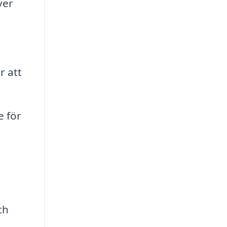
ver
r att
 för
ch