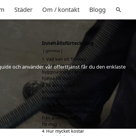
m
Städer
Om / kontakt
Blogg
Innehållsförteckning
gömma
1
Vad kan ett företag
som är specialiserat på
uide och använder vår offerttjänst får du den enklaste
byggstädning i Arvidsvik
hjälpa till med?
2
Få alltid minst 3
erbjudanden för
byggstädning i Arvidsvik
3
Få 3 erbjudanden för
byggstädning i Arvidsvik
från professionella
företag
4
Hur mycket kostar