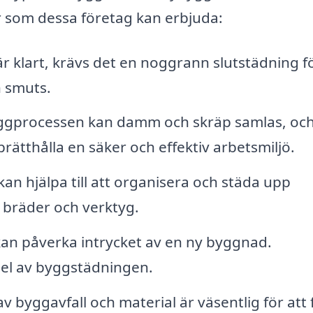
r som dessa företag kan erbjuda:
r klart, krävs det en noggrann slutstädning fö
h smuts.
gprocessen kan damm och skräp samlas, och
pprätthålla en säker och effektiv arbetsmiljö.
an hjälpa till att organisera och städa upp
 bräder och verktyg.
an påverka intrycket av en ny byggnad.
del av byggstädningen.
v byggavfall och material är väsentlig för att f