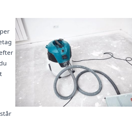
lper
etag
efter
 du
t
står