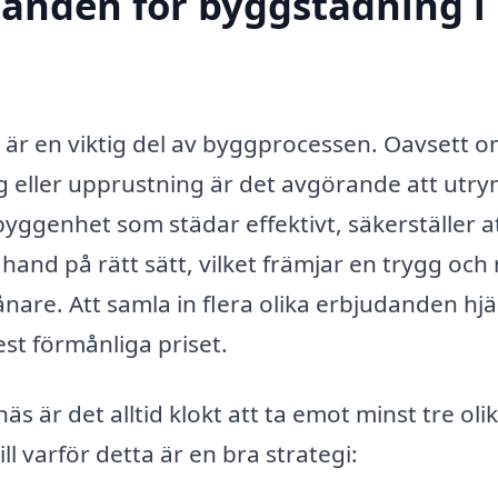
udanden för byggstädning i
r en viktig del av byggprocessen. Oavsett o
 eller upprustning är det avgörande att utr
yggenhet som städar effektivt, säkerställer att
and på rätt sätt, vilket främjar en trygg och
nare. Att samla in flera olika erbjudanden hjä
mest förmånliga priset.
är det alltid klokt att ta emot minst tre oli
ll varför detta är en bra strategi: