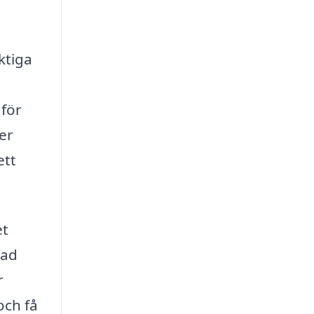
ktiga
 för
er
ett
et
nad
r
och få