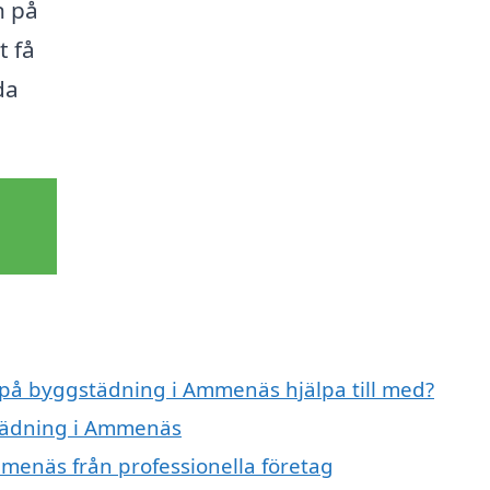
n på
t få
da
t på byggstädning i Ammenäs hjälpa till med?
städning i Ammenäs
menäs från professionella företag