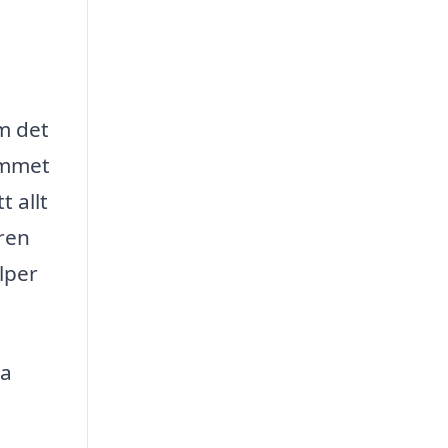
m det
ymmet
 allt
 ren
lper
ka