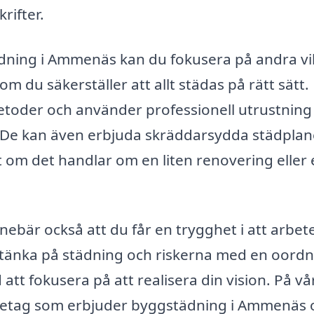
rifter.
ädning i Ammenäs kan du fokusera på andra vi
m du säkerställer att allt städas på rätt sätt.
etoder och använder professionell utrustning
t. De kan även erbjuda skräddarsydda städplan
 om det handlar om en liten renovering eller 
nnebär också att du får en trygghet i att arbet
er tänka på städning och riskerna med en oord
att fokusera på att realisera din vision. På vå
öretag som erbjuder byggstädning i Ammenäs 