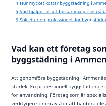
4
Hur mycket kostar byggstädning i Amm
5
Vad hjälper till att bestämma priset på
6
Sök efter en professionell för byggstäd
Vad kan ett företag som
byggstädning i Ammenä
Att genomföra byggstädning i Ammenäs är
storlek. En professionell byggstädning sä
för användning. Företag som är special
verktygen som krävs för att hantera olik