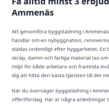
Få alltid minst 3 erbj
Ammenäs
Att genomföra byggstädning i Ammenäs ä
handlar om en nybyggnation, renovering
städas ordentligt efter byggarbetet. En b
skräp, damm och farliga material tas om h
miljö för både arbetare och framtida invå
dig att hitta den bästa tjänsten till det 
När du överväger byggstädning i Ammenäs 
offertförslag. Här är några anledningar ti