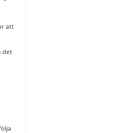
r att
 det
ölja