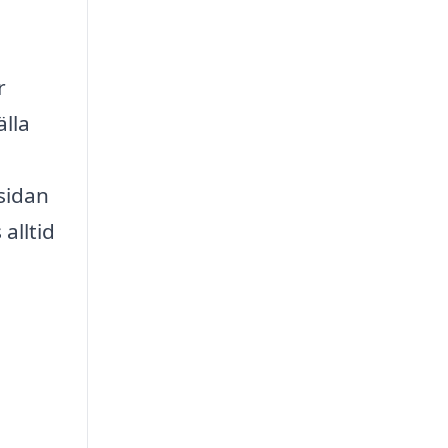
r
älla
 sidan
alltid