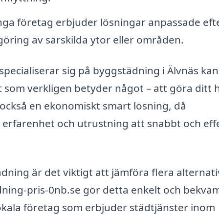
a företag erbjuder lösningar anpassade eft
öring av särskilda ytor eller områden.
 specialiserar sig på byggstädning i Älvnäs ka
t som verkligen betyder något – att göra ditt
r också en ekonomiskt smart lösning, då
 erfarenhet och utrustning att snabbt och effe
dning är det viktigt att jämföra flera alternat
dning-pris-0nb.se gör detta enkelt och bekväm
 lokala företag som erbjuder städtjänster inom