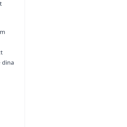
t
om
tt
e dina