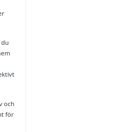
er
n du
 hem
ktivt
iv och
t för