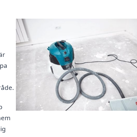
är
lpa
råde.
p
 hem
ig