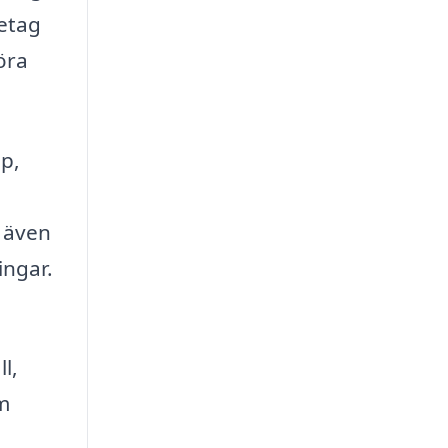
retag
öra
p,
n även
ingar.
l,
m