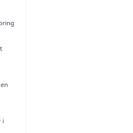
öring
t
 en
 i