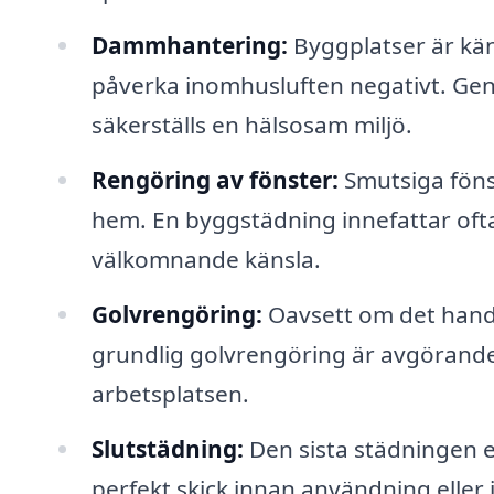
Dammhantering:
Byggplatser är kän
påverka inomhusluften negativt. G
säkerställs en hälsosam miljö.
Rengöring av fönster:
Smutsiga föns
hem. En byggstädning innefattar ofta
välkomnande känsla.
Golvrengöring:
Oavsett om det handla
grundlig golvrengöring är avgörande
arbetsplatsen.
Slutstädning:
Den sista städningen ef
perfekt skick innan användning eller i