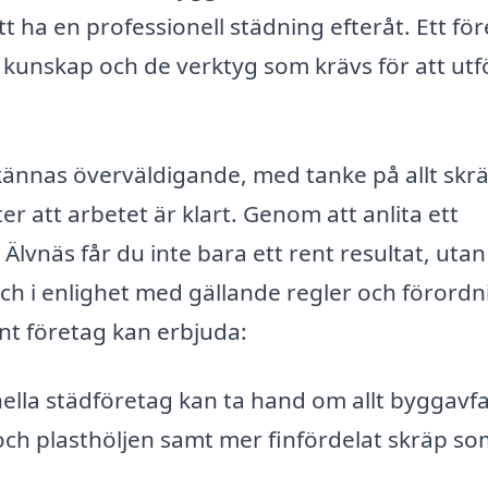
 ha en professionell städning efteråt. Ett fö
kunskap och de verktyg som krävs för att utf
nnas överväldigande, med tanke på allt skrä
r att arbetet är klart. Genom att anlita ett
 Älvnäs får du inte bara ett rent resultat, uta
och i enlighet med gällande regler och förordn
nt företag kan erbjuda:
ella städföretag kan ta hand om allt byggavfal
och plasthöljen samt mer finfördelat skräp so