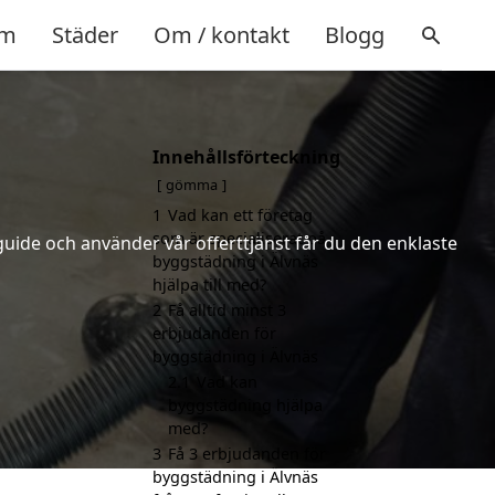
m
Städer
Om / kontakt
Blogg
Innehållsförteckning
gömma
1
Vad kan ett företag
som är specialiserat på
uide och använder vår offerttjänst får du den enklaste
byggstädning i Älvnäs
hjälpa till med?
2
Få alltid minst 3
erbjudanden för
byggstädning i Älvnäs
2.1
Vad kan
byggstädning hjälpa
med?
3
Få 3 erbjudanden för
byggstädning i Älvnäs